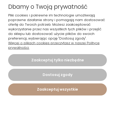
Dostawa
Dbamy o Twoją prywatność
Gwarancja i zwroty
Pliki cookies i pokrewne im technologie umożliwiają
poprawne działanie strony i pomagają nam dostosować
ofertę do Twoich potrzeb. Możesz zaakceptować
O firmie
wykorzystanie przez nas wszystkich tych plików i przejść
do sklepu lub dostosować użycie plików do swoich
preferencji, wybierając opcję "Dostosuj zgody".
Moje konto
Więcej o plikach cookies przeczytasz w naszej Polityce
prywatności.
Zaakceptuj tylko niezbędne
Projekt i wykonanie:
Ecommercy.pl
Dostosuj zgody
Pokaż pełną wersję strony
Zaakceptuj wszystkie
Sklep internetowy Shoper.pl