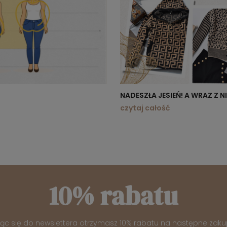
NADESZŁA JESIEŃ! A WRAZ Z 
czytaj całość
10% rabatu
jąc się do newslettera otrzymasz 10% rabatu na następne zaku