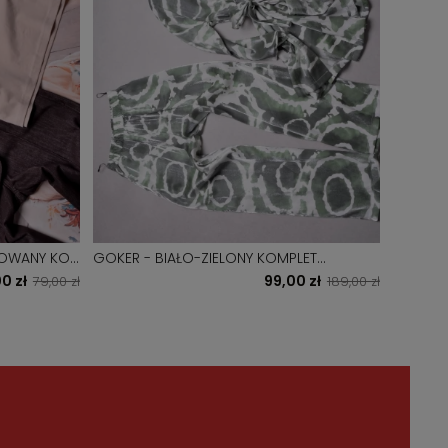
TOWANY KOŃ
GOKER - BIAŁO-ZIELONY KOMPLET
OVERSIZE Z POŁYSKUJĄCEJ NICI
0 zł
99,00 zł
79,00 zł
189,00 zł