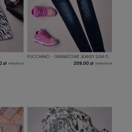
PUCCIHINO - GRANATOWE JEANSY SLIM FIT
SWETEREK GR
-PERŁY + PASEK
GUZICZK
0 zł
209,00 zł
149,00 zł
289,00 zł