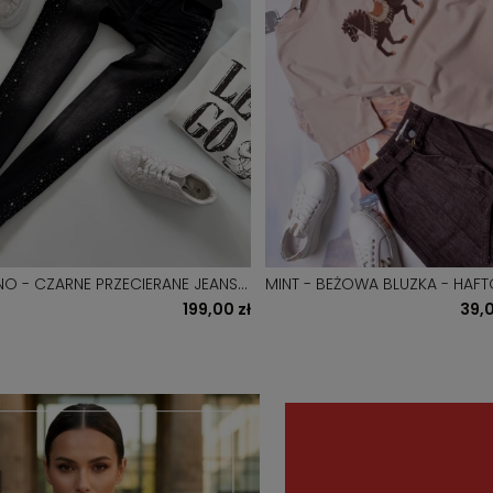
NO - CZARNE PRZECIERANE JEANSY
MINT - BEŻOWA BLUZKA - HAF
D Z CYRKONIAMI
- KORALIKI
199,00 zł
39,0