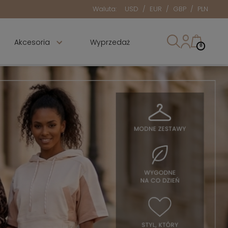
Waluta:
USD
/
EUR
/
GBP
/
PLN
Akcesoria
Wyprzedaż
0