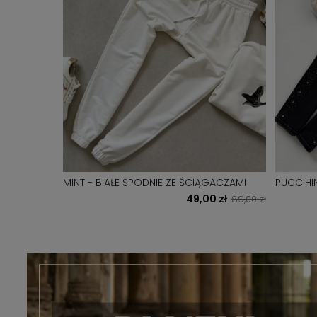
UCHY -
MINT - BIAŁE SPODNIE ZE ŚCIĄGACZAMI
PUCCIHI
BOYFREN
0 zł
49,00 zł
79,00 zł
89,00 zł