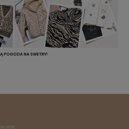
NIĄ POGODA NA SWETRY!
py oraz