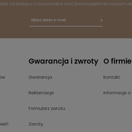
iesz na bieżąco z nowościami oraz promocjami na naszym skl
Gwarancja i zwroty
O firmie
ów
Gwarancja
Kontakt
Reklamacje
Informacje o 
Formularz zwrotu
wień
Zwroty