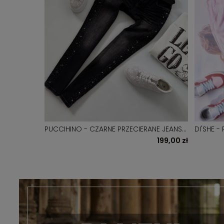
PUCCIHINO - CZARNE PRZECIERANE JEANSY
DI'SHE 
BOYFREND Z CYRKONIAMI
SZEROK
0 zł
199,00 zł
119,00 zł