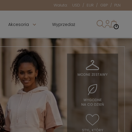
Waluta:
USD
/
EUR
/
GBP
/
PLN
Akcesoria
Wyprzedaż
0