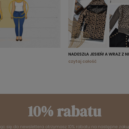
NADESZŁA JESIEŃ! A WRAZ Z 
czytaj całość
10% rabatu
jąc się do newslettera otrzymasz 10% rabatu na następne zaku