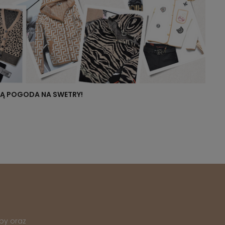
NIĄ POGODA NA SWETRY!
py oraz