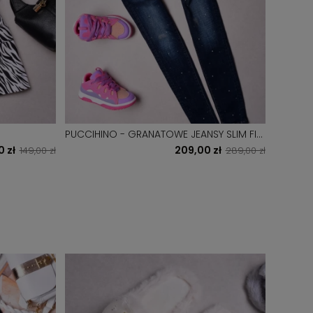
PUCCIHINO - GRANATOWE JEANSY SLIM FIT
SWETEREK GR
-PERŁY + PASEK
GUZICZK
0 zł
209,00 zł
149,00 zł
289,00 zł