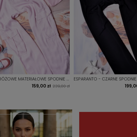
- RÓŻOWE MATERIAŁOWE SPODNIE Z
ESPARANTO - CZARNE SPODNIE 
Ą NOGAWKĄ
PASEK - ZŁOTE ZDOBIENIA
159,00 zł
199,0
239,00 zł