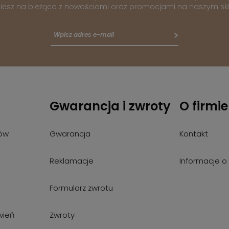
iesz na bieżąco z nowościami oraz promocjami na naszym skl
Gwarancja i zwroty
O firmie
ów
Gwarancja
Kontakt
Reklamacje
Informacje o 
Formularz zwrotu
wień
Zwroty