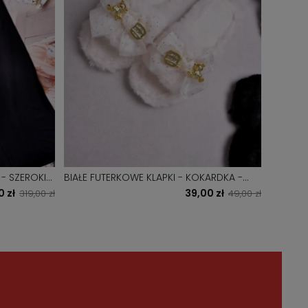
- SZEROKI
BIAŁE FUTERKOWE KLAPKI - KOKARDKA -
MINT - 
ZŁOTA AGRAFKA Z MISIEM
CYRKON
0 zł
39,00 zł
319,00 zł
49,00 zł