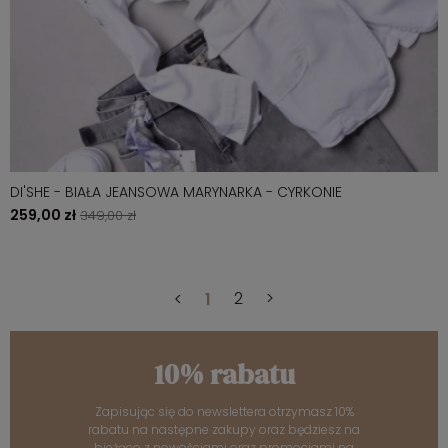
DI'SHE - BIAŁA JEANSOWA MARYNARKA - CYRKONIE
259,00 zł
349,00 zł
<
1
2
>
10% rabatu
Zapisując się do newslettera otrzymasz 10%
rabatu na następne zakupy oraz będziesz na
bieżąco z nowościami oraz promocjami na