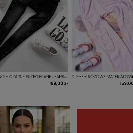
NO - CZARNE PRZECIERANE JEANSY
DI'SHE - RÓŻOWE MATERIAŁOWE
D Z CYRKONIAMI
SZEROKĄ NOGAWKĄ
199,00 zł
159,00