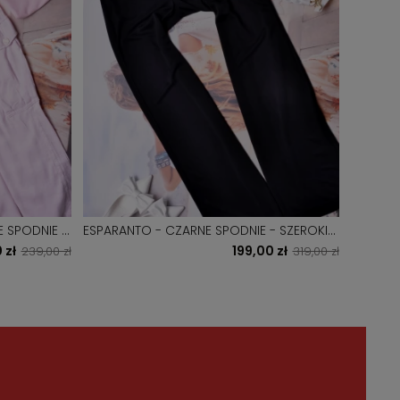
 SPODNIE Z
ESPARANTO - CZARNE SPODNIE - SZEROKI
BIAŁE F
PASEK - ZŁOTE ZDOBIENIA
ZŁOTA A
 zł
199,00 zł
239,00 zł
319,00 zł