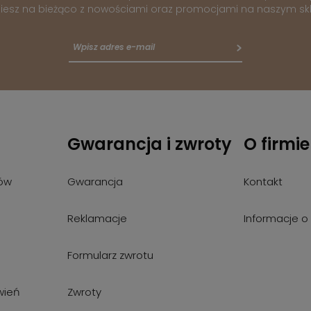
iesz na bieżąco z nowościami oraz promocjami na naszym skl
Gwarancja i zwroty
O firmie
ów
Gwarancja
Kontakt
Reklamacje
Informacje o 
Formularz zwrotu
wień
Zwroty