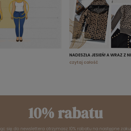
NADESZŁA JESIEŃ! A WRAZ Z 
czytaj całość
10% rabatu
jąc się do newslettera otrzymasz 10% rabatu na następne zaku