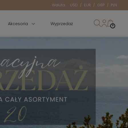
Waluta:
USD
/
EUR
/
GBP
/
PLN
Akcesoria
Wyprzedaż
0