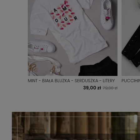
MINT - BIAŁA BLUZKA - SERDUSZKA - LITERY
PUCCIHI
BOYFREN
0 zł
39,00 zł
119,00 zł
79,00 zł