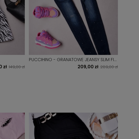
PUCCIHINO - GRANATOWE JEANSY SLIM FIT
SWETEREK GR
-PERŁY + PASEK
GUZICZK
0 zł
209,00 zł
149,00 zł
289,00 zł