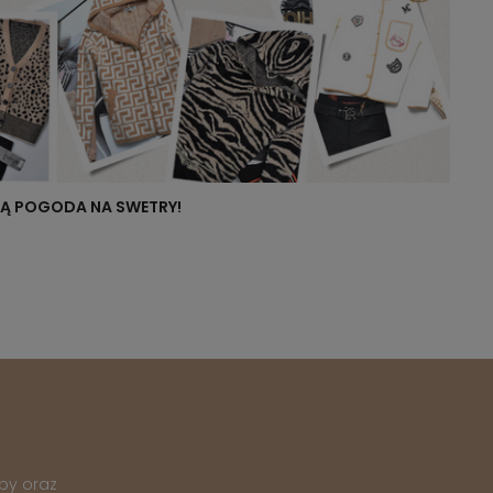
NIĄ POGODA NA SWETRY!
py oraz