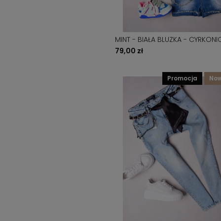
MINT - BIAŁA BLUZKA - CYRKON
APLIKACJA
79,00 zł
promocja
no