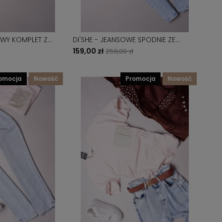
OWY KOMPLET Z
DI'SHE - JEANSOWE SPODNIE ZE
ZŁOTYM ŁAŃCUSZKIEM - BOYFRIEND
159,00 zł
259,00 zł
TANJA
romocja
nowość
promocja
nowość