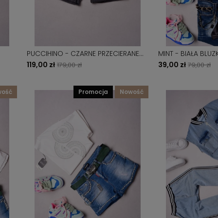
PUCCIHINO - CZARNE PRZECIERANE
MINT - BIAŁA BLUZK
SZORTY Z KÓŁECZKAMI
JAMNIK
119,00 zł
39,00 zł
179,00 zł
79,00 zł
wość
promocja
nowość