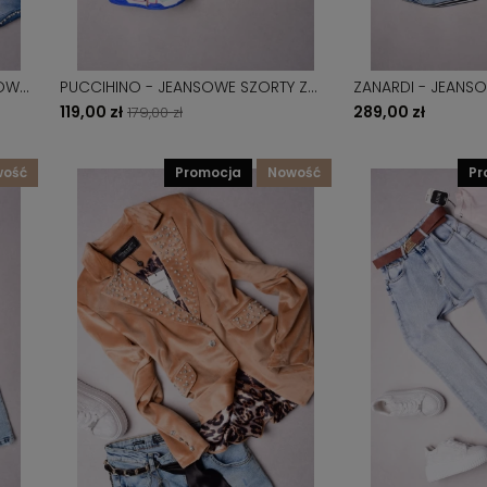
IOWA
PUCCIHINO - JEANSOWE SZORTY Z
ZANARDI - JEANS
PEREŁKAMI I GWIAZDKAMI
LAMPASAMI
119,00 zł
289,00 zł
179,00 zł
wość
promocja
nowość
p