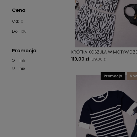
Cena
Od:
Do:
Promocja
KRÓTKA KOSZULA W MOTYWIE Z
119,00 zł
169,00 zł
tak
nie
promocja
no