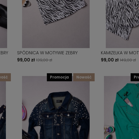
EBRY
SPÓDNICA W MOTYWIE ZEBRY
KAMIZELKA W MOT
99,00 zł
99,00 zł
139,00 zł
149,00 zł
wość
promocja
nowość
p