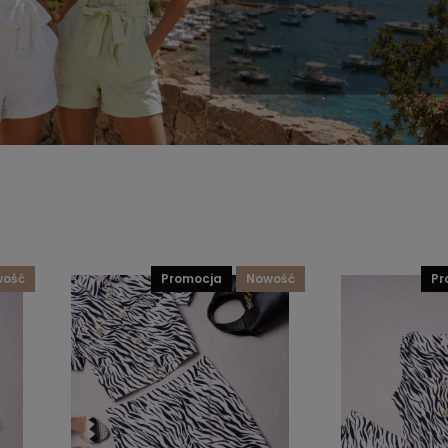
wość
promocja
nowość
p