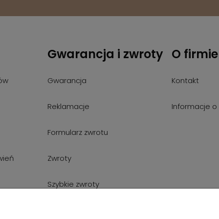
Gwarancja i zwroty
O firmie
ów
Gwarancja
Kontakt
Reklamacje
Informacje o 
Formularz zwrotu
wień
Zwroty
Szybkie zwroty
Wymiany