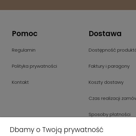
Pomoc
Dostawa
Regulamin
Dostępność produkt
Polityka prywatności
Faktury i paragony
Kontakt
Koszty dostawy
Czas realizacji zamó
Sposoby płatności
Dbamy o Twoją prywatność