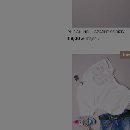
PUCCIHINO - CZARNE SZORTY
POSYPANE CYRKONIAMI
119,00 zł
179,00 zł
no