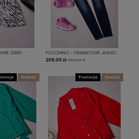
YWIE ZEBRY
PUCCIHINO - GRANATOWE JEANSY
SLIM FIT -PERŁY + PASEK
209,00 zł
289,00 zł
romocja
nowość
promocja
nowość