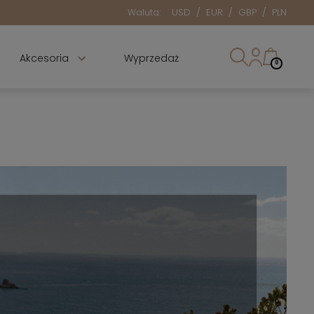
Waluta:
USD
/
EUR
/
GBP
/
PLN
Akcesoria
Wyprzedaż
0