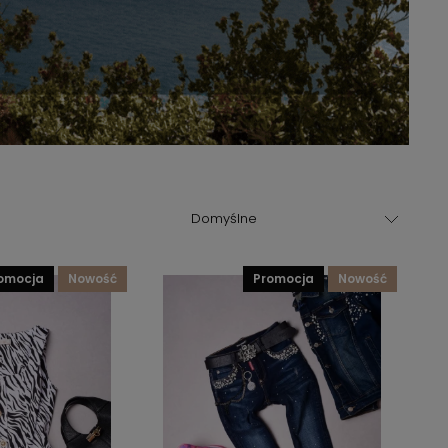
romocja
nowość
promocja
nowość