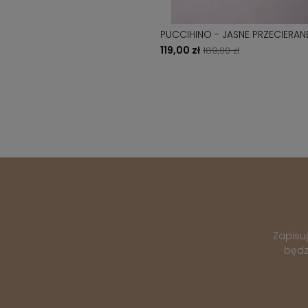
PUCCIHINO - JASNE PRZECIERAN
JEANSY - BOYFRIEND
119,00 zł
189,00 zł
Zapisu
będz