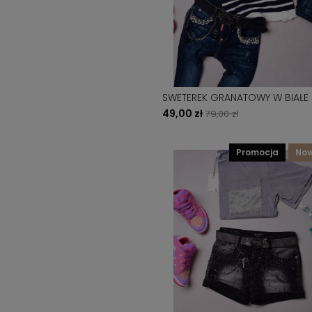
SWETEREK GRANATOWY W BIAŁE PASKI
- GUZICZKI PRZY RĘKAWIE
49,00 zł
79,00 zł
promocja
no