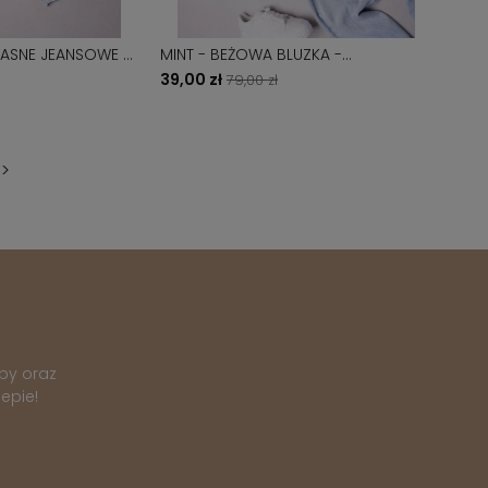
 JASNE JEANSOWE Z
MINT - BEŻOWA BLUZKA -
Ą
CYRKONIOWA APLIKACJA KIESZONKI
39,00 zł
79,00 zł
>
py oraz
epie!