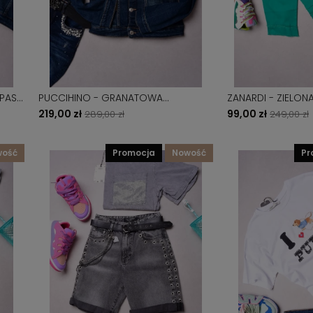
PUCCIHINO - GRANATOWA
ZANARDI - ZIELONA KURTKA
JEANSOWA KURTKA Z PEREŁKAMI I
RAMONESK
219,00 zł
99,00 zł
289,00 zł
249,00 zł
CYRKONIAMI
wość
promocja
nowość
p