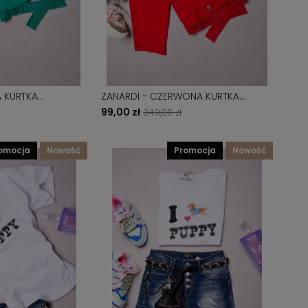
ZANARDI - CZERWONA KURTKA
A Z CYRKONIAMI
RAMONESKA Z CYRKONIAMI
99,00 zł
249,00 zł
romocja
nowość
promocja
nowość