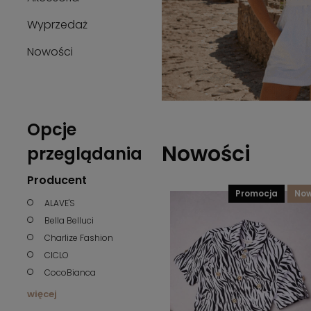
Wyprzedaż
Nowości
Opcje
Nowości
przeglądania
Producent
promocja
no
ALAVE'S
Bella Belluci
Charlize Fashion
CICLO
CocoBianca
więcej