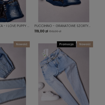
A - I LOVE PUPPY -
PUCCIHINO - GRANATOWE SZORTY
BOYFRIEND - CZARNY PLECIONY PASEK
119,00 zł
159,00 zł
nowość
promocja
nowość